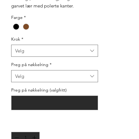
garvet lær med polerte kanter.
Mulighet for preging.
Farge
*
Krok
*
Velg
Preg på nøkkelring
*
Velg
Preg på nøkkelring (valgfritt)
0/15
Antall
*